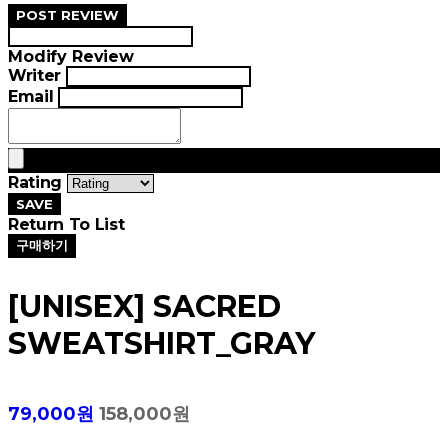
POST REVIEW
Modify Review
Writer
Email
Rating
SAVE
Return To List
구매하기
[UNISEX] SACRED
SWEATSHIRT_GRAY
79,000원
158,000원